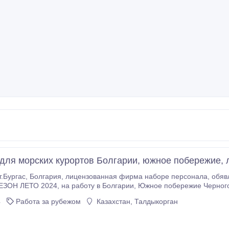
для морских курортов Болгарии, южное побережие, л
ия, лицензованная фирма наборе персонала, обявляет НАБОР КАНДИДАТОВ, сезонная занятост /3
 от Госслужба Занятости и Служба Миграции МВД Болгарии. Трудовой договор, страховка, дорога ,
4
Работа за рубежом
Казахстан, Талдыкорган