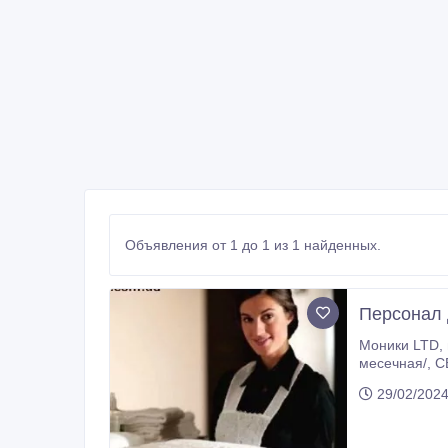
Объявления от 1 до 1 из 1 найденных.
Персонал 
Moники LTD, г.Бургас, Болгар
месечная/, СЕЗОН ЛЕТО 2024, на работу в Болгарии, Южное побережие Черного моря. Трудоустройство официальное, с
разрешение на работу
29/02/202